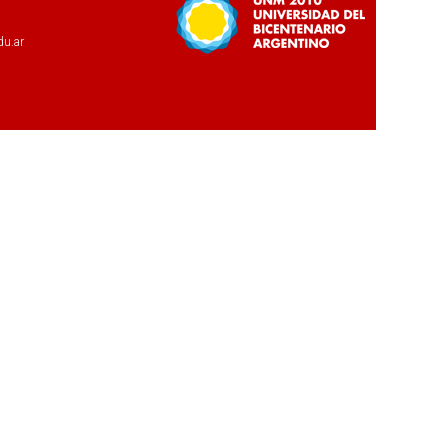
du.ar