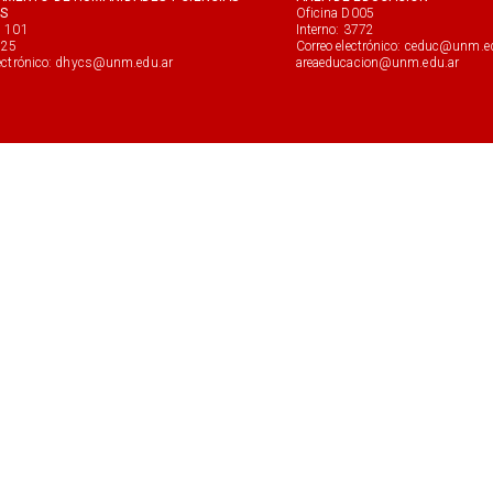
ES
Oficina D005
D 101
Interno: 3772
125
Correo electrónico: ceduc@unm.e
lectrónico: dhycs@unm.edu.ar
areaeducacion@unm.edu.ar