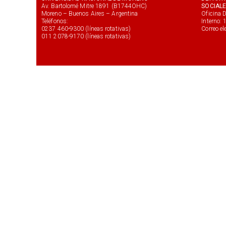
Av. Bartolomé Mitre 1891 (B1744OHC)
SOCIAL
Moreno – Buenos Aires – Argentina
Oficina 
Teléfonos:
Interno: 
0237 460-9300 (líneas rotativas)
Correo e
011 2078-9170 (líneas rotativas)