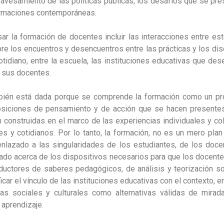
ravesamiento de las políticas públicas, los desafíos que se pre
ormaciones contemporáneas.
sar la formación de docentes incluir las interacciones entre es
bre los encuentros y desencuentros entre las prácticas y los disc
otidiano, entre la escuela, las instituciones educativas que d
e sus docentes.
ién está dada porque se comprende la formación como un pr
osiciones de pensamiento y de acción que se hacen presentes 
 construidas en el marco de las experiencias individuales y col
 y cotidianos. Por lo tanto, la formación, no es un mero plan a
nlazado a las singularidades de los estudiantes, de los docent
dado acerca de los dispositivos necesarios para que los docente
roductores de saberes pedagógicos, de análisis y teorización s
car el vínculo de las instituciones educativas con el contexto,
s sociales y culturales como alternativas válidas de mirada
 aprendizaje.