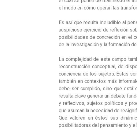
el cual se ponen de manifiesto el at
el modo en cómo operan las transf
Es así que resulta ineludible al pen
auspicioso ejercicio de reflexión so
posibilidades de concreción en el c
de la investigación y la formación d
La complejidad de este campo tamb
reconstrucción conceptual, de disp
conciencia de los sujetos. Éstas son
también en contextos más informales
debe ser cumplido, sino que está e
resulta clave generar un debate fun
y reflexivos, sujetos políticos y p
que asuman la necesidad de resignifi
Que valoren en éstos sus dinámica
posibilitadoras del pensamiento y el