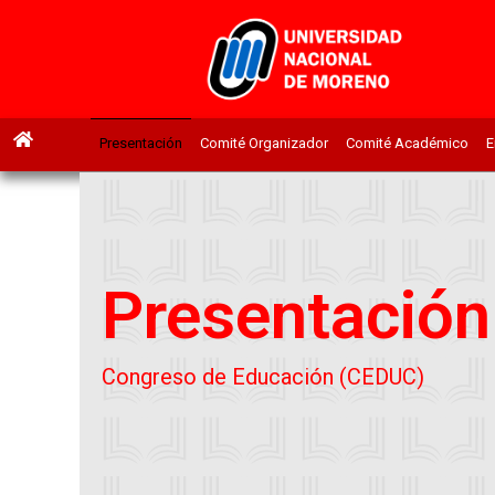
Presentación
Comité Organizador
Comité Académico
E
Presentación
Congreso de Educación (CEDUC)