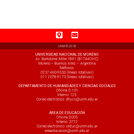
UNM ® 2018
UNIVERSIDAD NACIONAL DE MORENO
Av. Bartolomé Mitre 1891 (B1744OHC)
Moreno – Buenos Aires – Argentina
Teléfonos:
0237 460-9300 (líneas rotativas)
011 2078-9170 (líneas rotativas)
DEPARTAMENTO DE HUMANIDADES Y CIENCIAS SOCIALES
Oficina D 101
Interno: 125
Correo electrónico: dhycs@unm.edu.ar
AREA DE EDUCACIÓN
Oficina D005
Interno: 3772
Correo electrónico: ceduc@unm.edu.ar
areaeducacion@unm.edu.ar