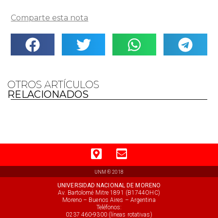
Comparte esta nota
OTROS ARTÍCULOS
RELACIONADOS
UNM ® 2018
UNIVERSIDAD NACIONAL DE MORENO
Av. Bartolomé Mitre 1891 (B1744OHC)
Moreno – Buenos Aires – Argentina
Teléfonos:
0237 460-9300 (líneas rotativas)