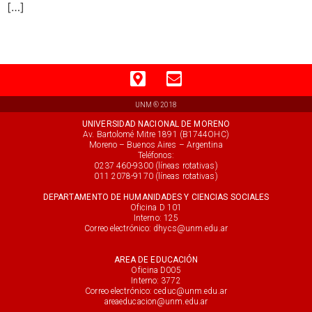
[…]
UNM ® 2018
UNIVERSIDAD NACIONAL DE MORENO
Av. Bartolomé Mitre 1891 (B1744OHC)
Moreno – Buenos Aires – Argentina
Teléfonos:
0237 460-9300 (líneas rotativas)
011 2078-9170 (líneas rotativas)
DEPARTAMENTO DE HUMANIDADES Y CIENCIAS SOCIALES
Oficina D 101
Interno: 125
Correo electrónico: dhycs@unm.edu.ar
AREA DE EDUCACIÓN
Oficina D005
Interno: 3772
Correo electrónico: ceduc@unm.edu.ar
areaeducacion@unm.edu.ar